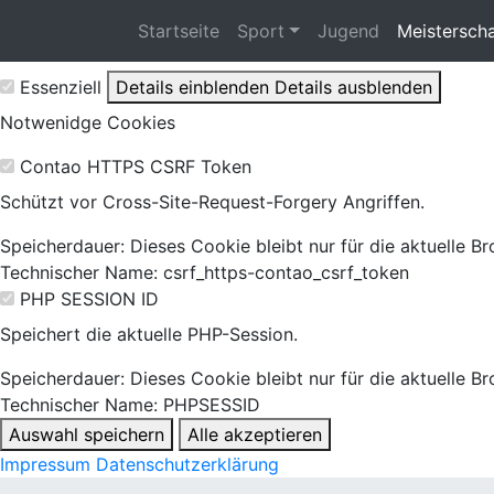
Ihre Privatsphäre ist uns wichtig!
Navigation überspringen
Startseite
Sport
Jugend
Meistersch
Ihre Einstellungen können Sie jederzeit mit Klick auf Date
Essenziell
Details einblenden
Details ausblenden
Notwenidge Cookies
Contao HTTPS CSRF Token
Schützt vor Cross-Site-Request-Forgery Angriffen.
Speicherdauer:
Dieses Cookie bleibt nur für die aktuelle B
Technischer Name:
csrf_https-contao_csrf_token
PHP SESSION ID
Speichert die aktuelle PHP-Session.
Speicherdauer:
Dieses Cookie bleibt nur für die aktuelle B
Technischer Name:
PHPSESSID
Auswahl speichern
Alle akzeptieren
Impressum
Datenschutzerklärung