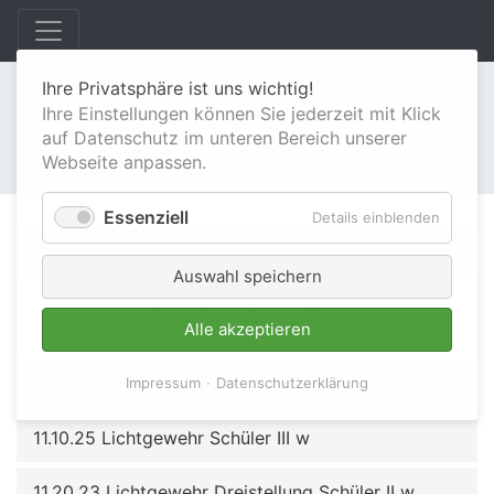
Ihre Privatsphäre ist uns wichtig!
Schützenbezirk 18
Ihre Einstellungen können Sie jederzeit mit Klick
auf Datenschutz im unteren Bereich unserer
Webseite anpassen.
Essenziell
Details einblenden
11.10.23 Lichtgewehr Schüler II w
Auswahl speichern
e11.10.23.pdf
(1,9 KiB) Hochgeladen am:
21.03.2026
Alle akzeptieren
11.10.24 Lichtgewehr Schüler III m
Impressum
Datenschutzerklärung
e11.10.24.pdf
(1,7 KiB) Hochgeladen am:
11.10.25 Lichtgewehr Schüler III w
21.03.2026
e11.10.25.pdf
(1,8 KiB) Hochgeladen am:
11.20.23 Lichtgewehr Dreistellung Schüler II w